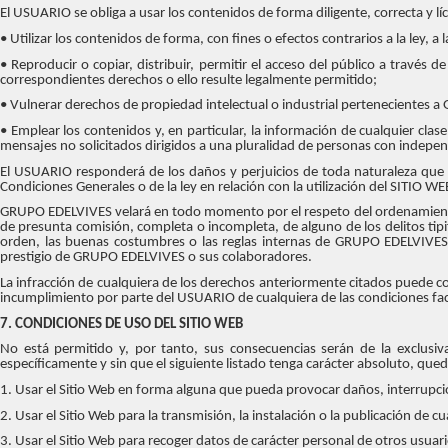
El USUARIO se obliga a usar los contenidos de forma diligente, correcta y lí
• Utilizar los contenidos de forma, con fines o efectos contrarios a la ley,
• Reproducir o copiar, distribuir, permitir el acceso del público a través
correspondientes derechos o ello resulte legalmente permitido;
• Vulnerar derechos de propiedad intelectual o industrial pertenecientes 
• Emplear los contenidos y, en particular, la información de cualquier clas
mensajes no solicitados dirigidos a una pluralidad de personas con indepen
El USUARIO responderá de los daños y perjuicios de toda naturaleza que 
Condiciones Generales o de la ley en relación con la utilización del SITIO WE
GRUPO EDELVIVES velará en todo momento por el respeto del ordenamiento ju
de presunta comisión, completa o incompleta, de alguno de los delitos tipi
orden, las buenas costumbres o las reglas internas de GRUPO EDELVIVES o
prestigio de GRUPO EDELVIVES o sus colaboradores.
La infracción de cualquiera de los derechos anteriormente citados puede con
incumplimiento por parte del USUARIO de cualquiera de las condiciones f
7. CONDICIONES DE USO DEL SITIO WEB
No está permitido y, por tanto, sus consecuencias serán de la exclusiva 
específicamente y sin que el siguiente listado tenga carácter absoluto, que
1. Usar el Sitio Web en forma alguna que pueda provocar daños, interrupcio
2. Usar el Sitio Web para la transmisión, la instalación o la publicación de 
3. Usar el Sitio Web para recoger datos de carácter personal de otros usuari