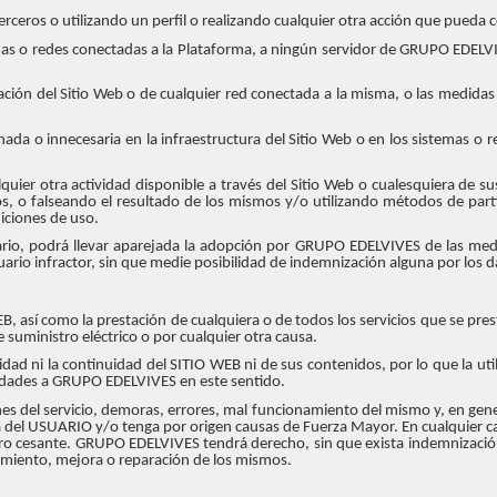
terceros o utilizando un perfil o realizando cualquier otra acción que pueda
emas o redes conectadas a la Plataforma, a ningún servidor de GRUPO EDELVIV
ción del Sitio Web o de cualquier red conectada a la misma, o las medidas 
ada o innecesaria en la infraestructura del Sitio Web o en los sistemas o
ier otra actividad disponible a través del Sitio Web o cualesquiera de sus
os, o falseando el resultado de los mismos y/o utilizando métodos de part
iciones de uso.
suario, podrá llevar aparejada la adopción por GRUPO EDELVIVES de las me
suario infractor, sin que medie posibilidad de indemnización alguna por los 
, así como la prestación de cualquiera o de todos los servicios que se pre
 suministro eléctrico o por cualquier otra causa.
idad ni la continuidad del SITIO WEB ni de sus contenidos, por lo que la ut
lidades a GRUPO EDELVIVES en este sentido.
s del servicio, demoras, errores, mal funcionamiento del mismo y, en gen
 del USUARIO y/o tenga por origen causas de Fuerza Mayor. En cualquier c
ucro cesante. GRUPO EDELVIVES tendrá derecho, sin que exista indemnizac
imiento, mejora o reparación de los mismos.