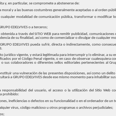
cita y, en particular, se compromete a abstenerse de:
 a la moral y a las buenas costumbres generalmente aceptadas o al orden públ
 de cualquier modalidad de comunicación pública, transformar o modificar l
a GRUPO EDELVIVES o a terceros;
e obtenida a través del SITIO WEB para remitir publicidad, comunicaciones c
dencia de su finalidad, así como de comercializar o divulgar de cualquier m
GRUPO EDELVIVES pueda sufrir, directa o indirectamente, como consecuenc
B.
rídico vigente, y estará legitimada para interrumpir y/o eliminar, a su en
ficados por el Código Penal vigente, o en caso de observar cualesquiera co
 sus colaboradores o diferentes sellos editoriales pertenecientes al Gr
stituir una vulneración de las presentes disposiciones, así como un delito 
acultará a GRUPO EDELVIVES desde ese mismo momento para inhabilitar sus 
responsabilidad del usuario, el acceso o la utilización del Sitio Web co
da prohibido:
nes, ineficiencias o defectos en su funcionalidad o en el ordenador de un t
cualquier virus, código malicioso u otros programas o archivos perjudiciales;
os;