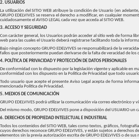
2. USUARIOS
La utilización del SITIO WEB atribuye la condición de Usuario (en adelan
GRUPO EDELVIVES se reserva el derecho a modificar, en cualquier momento
cuidadosamente el AVISO LEGAL cada vez que acceda al SITIO WEB.
3. ACCESO Y SEGURIDAD
Con carácter general, los Usuarios podrán acceder al sitio web de forma lib
web para las cuales el Usuario deberá registrarse facilitando toda la informa
Bajo ningún concepto GRUPO EDELVIVES se responsabilizará de la veracidad de
fallos que posteriormente puedan derivarse de la falta de veracidad de los 
4. POLÍTICA DE PRIVACIDAD Y PROTECCIÓN DE DATOS PERSONALES
De conformidad con lo dispuesto por la legislación vigente y aplicable en ma
conformidad con los dispuesto en la Política de Privacidad que todo usuario
Todo usuario que acepte el presente Aviso Legal acepta de forma informad
mencionada Política de Privacidad.
5. MEDIOS DE COMUNICACIÓN
GRUPO EDELVIVES podrá utilizar la comunicación vía correo electrónico y v
Del mismo modo, GRUPO EDELVIVES pone a disposición del USUARIO un cana
6. DERECHOS DE PROPIEDAD INTELECTUAL E INDUSTRIAL
Todos los contenidos del SITIO WEB, tales como textos, gráficos, fotografí
cuyos derechos reconoce GRUPO EDELVIVES, y están sujetos a derechos de pro
elementos sin la previa autorización escrita de GRUPO EDELVIVES o de sus re