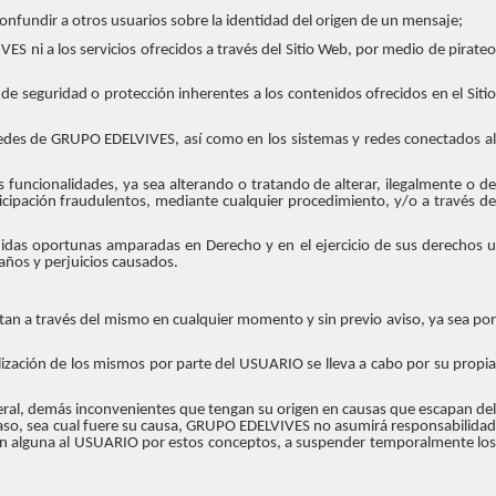
 confundir a otros usuarios sobre la identidad del origen de un mensaje;
ES ni a los servicios ofrecidos a través del Sitio Web, por medio de pirateo
de seguridad o protección inherentes a los contenidos ofrecidos en el Sitio
 redes de GRUPO EDELVIVES, así como en los sistemas y redes conectados al
 funcionalidades, ya sea alterando o tratando de alterar, ilegalmente o de
icipación fraudulentos, mediante cualquier procedimiento, y/o a través de
didas oportunas amparadas en Derecho y en el ejercicio de sus derechos u
daños y perjuicios causados.
stan a través del mismo en cualquier momento y sin previo aviso, ya sea por
ilización de los mismos por parte del USUARIO se lleva a cabo por su propia
eral, demás inconvenientes que tengan su origen en causas que escapan del
aso, sea cual fuere su causa, GRUPO EDELVIVES no asumirá responsabilidad
ión alguna al USUARIO por estos conceptos, a suspender temporalmente los