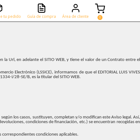
e tu pedido
Guía de compra
Área de cliente
 la Url, en adelante el SITIO WEB, y tiene el valor de un Contrato entre el
Comercio Electrónico (LSSICE), informamos de que el EDITORIAL LUIS VIVES
334-i/28-SE/B, es la titular del SITIO WEB.
según los casos, sustituyen, completan y/o modifican este Aviso legal. Así,
evoluciones, condiciones de financiación, etc.) se encuentran recogidas en
s correspondientes condiciones aplicables.