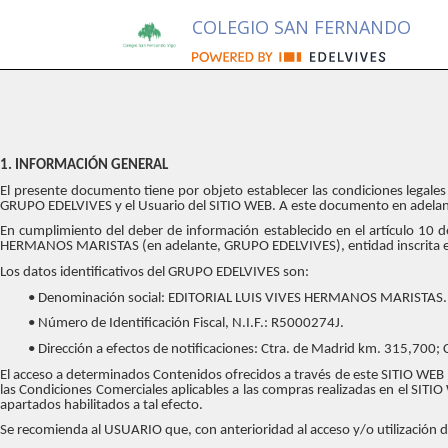
COLEGIO SAN FERNANDO
1. INFORMACIÓN GENERAL
El presente documento tiene por objeto establecer las condiciones legales 
GRUPO EDELVIVES y el Usuario del SITIO WEB. A este documento en adelan
En cumplimiento del deber de información establecido en el artículo 10 d
HERMANOS MARISTAS (en adelante, GRUPO EDELVIVES), entidad inscrita en Reg
Los datos identificativos del GRUPO EDELVIVES son:
• Denominación social: EDITORIAL LUIS VIVES HERMANOS MARISTAS.
• Número de Identificación Fiscal, N.I.F.: R5000274J.
• Dirección a efectos de notificaciones: Ctra. de Madrid km. 315,700;
El acceso a determinados Contenidos ofrecidos a través de este SITIO WEB p
las Condiciones Comerciales aplicables a las compras realizadas en el SITI
apartados habilitados a tal efecto.
Se recomienda al USUARIO que, con anterioridad al acceso y/o utilización d