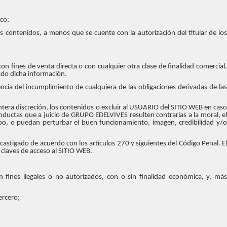
ico;
os contenidos, a menos que se cuente con la autorización del titular de los
on fines de venta directa o con cualquier otra clase de finalidad comercial,
odo dicha información.
ia del incumplimiento de cualquiera de las obligaciones derivadas de las
tera discreción, los contenidos o excluir al USUARIO del SITIO WEB en caso
nductas que a juicio de GRUPO EDELVIVES resulten contrarias a la moral, el
upo, o puedan perturbar el buen funcionamiento, imagen, credibilidad y/o
castigado de acuerdo con los artículos 270 y siguientes del Código Penal. El
claves de acceso al SITIO WEB.
n fines ilegales o no autorizados, con o sin finalidad económica, y, más
ercero;