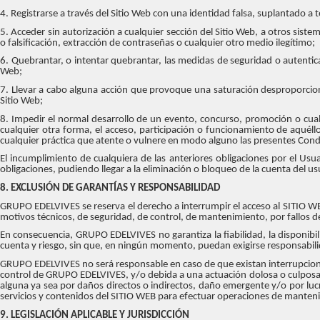
4. Registrarse a través del Sitio Web con una identidad falsa, suplantado a 
5. Acceder sin autorización a cualquier sección del Sitio Web, a otros sist
o falsificación, extracción de contraseñas o cualquier otro medio ilegítimo;
6. Quebrantar, o intentar quebrantar, las medidas de seguridad o autentica
Web;
7. Llevar a cabo alguna acción que provoque una saturación desproporcion
Sitio Web;
8. Impedir el normal desarrollo de un evento, concurso, promoción o cualqu
cualquier otra forma, el acceso, participación o funcionamiento de aquéll
cualquier práctica que atente o vulnere en modo alguno las presentes Cond
El incumplimiento de cualquiera de las anteriores obligaciones por el U
obligaciones, pudiendo llegar a la eliminación o bloqueo de la cuenta del u
8. EXCLUSIÓN DE GARANTÍAS Y RESPONSABILIDAD
GRUPO EDELVIVES se reserva el derecho a interrumpir el acceso al SITIO WEB
motivos técnicos, de seguridad, de control, de mantenimiento, por fallos de
En consecuencia, GRUPO EDELVIVES no garantiza la fiabilidad, la disponibil
cuenta y riesgo, sin que, en ningún momento, puedan exigirse responsabi
GRUPO EDELVIVES no será responsable en caso de que existan interrupcione
control de GRUPO EDELVIVES, y/o debida a una actuación dolosa o culposa
alguna ya sea por daños directos o indirectos, daño emergente y/o por l
servicios y contenidos del SITIO WEB para efectuar operaciones de manten
9. LEGISLACIÓN APLICABLE Y JURISDICCIÓN