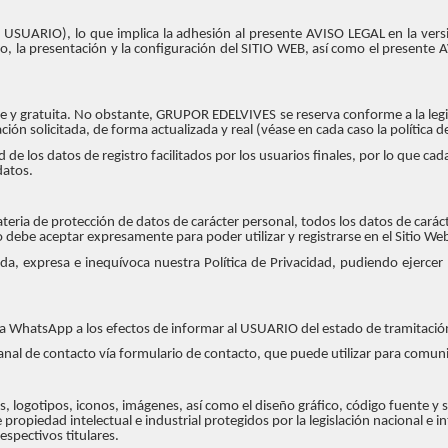
te, USUARIO), lo que implica la adhesión al presente AVISO LEGAL en la ve
, la presentación y la configuración del SITIO WEB, así como el presente
re y gratuita. No obstante, GRUPOR EDELVIVES se reserva conforme a la legisl
ción solicitada, de forma actualizada y real (véase en cada caso la política d
 los datos de registro facilitados por los usuarios finales, por lo que cad
datos.
teria de protección de datos de carácter personal, todos los datos de carácte
 debe aceptar expresamente para poder utilizar y registrarse en el Sitio We
a, expresa e inequívoca nuestra Política de Privacidad, pudiendo ejercer
ía WhatsApp a los efectos de informar al USUARIO del estado de tramitació
l de contacto vía formulario de contacto, que puede utilizar para comu
as, logotipos, iconos, imágenes, así como el diseño gráfico, código fuente 
piedad intelectual e industrial protegidos por la legislación nacional e in
spectivos titulares.